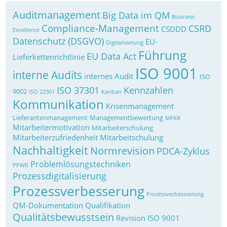
Auditmanagement
Big Data im QM
Business
Compliance-Management
CSRD
CSDDD
Excellence
Datenschutz (DSGVO)
EU-
Digitalisierung
Führung
EU Data Act
Lieferkettenrichtlinie
ISO 9001
interne Audits
internes Audit
ISO
ISO 37301
Kennzahlen
9002
ISO 22361
Kanban
Kommunikation
Krisenmanagement
Lieferantenmanagement
Managementbewertung
MFKR
Mitarbeitermotivation
Mitarbeiterschulung
Mitarbeiterzufriedenheit
Mitarbeitschulung
Nachhaltigkeit
Normrevision
PDCA-Zyklus
Problemlösungstechniken
PPWR
Prozessdigitalisierung
Prozessverbesserung
Prozessverbessserung
QM-Dokumentation
Qualifikation
Qualitätsbewusstsein
Revision ISO 9001