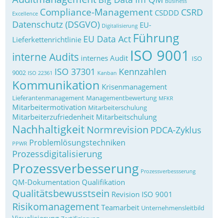
Business
Compliance-Management
CSRD
CSDDD
Excellence
Datenschutz (DSGVO)
EU-
Digitalisierung
Führung
EU Data Act
Lieferkettenrichtlinie
ISO 9001
interne Audits
internes Audit
ISO
ISO 37301
Kennzahlen
9002
ISO 22361
Kanban
Kommunikation
Krisenmanagement
Lieferantenmanagement
Managementbewertung
MFKR
Mitarbeitermotivation
Mitarbeiterschulung
Mitarbeiterzufriedenheit
Mitarbeitschulung
Nachhaltigkeit
Normrevision
PDCA-Zyklus
Problemlösungstechniken
PPWR
Prozessdigitalisierung
Prozessverbesserung
Prozessverbessserung
QM-Dokumentation
Qualifikation
Qualitätsbewusstsein
Revision ISO 9001
Risikomanagement
Teamarbeit
Unternehmensleitbild