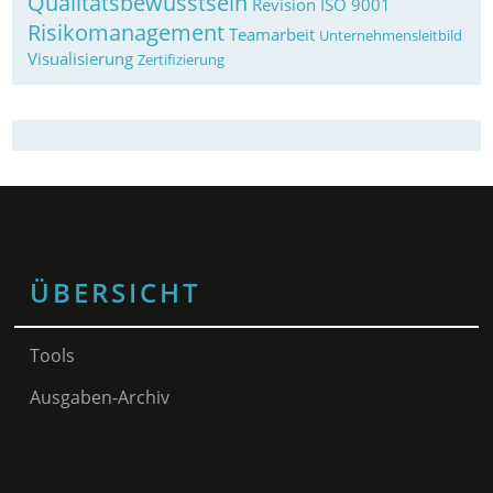
Qualitätsbewusstsein
Revision ISO 9001
Risikomanagement
Teamarbeit
Unternehmensleitbild
Visualisierung
Zertifizierung
ÜBERSICHT
Tools
Ausgaben-Archiv