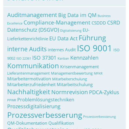
Auditmanagement
Big Data im QM
Business
Compliance-Management
CSRD
CSDDD
Excellence
Datenschutz (DSGVO)
EU-
Digitalisierung
Führung
EU Data Act
Lieferkettenrichtlinie
ISO 9001
interne Audits
internes Audit
ISO
ISO 37301
Kennzahlen
9002
ISO 22361
Kanban
Kommunikation
Krisenmanagement
Lieferantenmanagement
Managementbewertung
MFKR
Mitarbeitermotivation
Mitarbeiterschulung
Mitarbeiterzufriedenheit
Mitarbeitschulung
Nachhaltigkeit
Normrevision
PDCA-Zyklus
Problemlösungstechniken
PPWR
Prozessdigitalisierung
Prozessverbesserung
Prozessverbessserung
QM-Dokumentation
Qualifikation