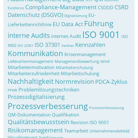
Business
Compliance-Management
CSRD
CSDDD
Excellence
Datenschutz (DSGVO)
EU-
Digitalisierung
Führung
EU Data Act
Lieferkettenrichtlinie
ISO 9001
interne Audits
internes Audit
ISO
ISO 37301
Kennzahlen
9002
ISO 22361
Kanban
Kommunikation
Krisenmanagement
Lieferantenmanagement
Managementbewertung
MFKR
Mitarbeitermotivation
Mitarbeiterschulung
Mitarbeiterzufriedenheit
Mitarbeitschulung
Nachhaltigkeit
Normrevision
PDCA-Zyklus
Problemlösungstechniken
PPWR
Prozessdigitalisierung
Prozessverbesserung
Prozessverbessserung
QM-Dokumentation
Qualifikation
Qualitätsbewusstsein
Revision ISO 9001
Risikomanagement
Teamarbeit
Unternehmensleitbild
Visualisierung
Zertifizierung