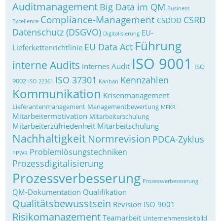
Auditmanagement
Big Data im QM
Business
Compliance-Management
CSRD
CSDDD
Excellence
Datenschutz (DSGVO)
EU-
Digitalisierung
Führung
EU Data Act
Lieferkettenrichtlinie
ISO 9001
interne Audits
internes Audit
ISO
ISO 37301
Kennzahlen
9002
ISO 22361
Kanban
Kommunikation
Krisenmanagement
Lieferantenmanagement
Managementbewertung
MFKR
Mitarbeitermotivation
Mitarbeiterschulung
Mitarbeiterzufriedenheit
Mitarbeitschulung
Nachhaltigkeit
Normrevision
PDCA-Zyklus
Problemlösungstechniken
PPWR
Prozessdigitalisierung
Prozessverbesserung
Prozessverbessserung
QM-Dokumentation
Qualifikation
Qualitätsbewusstsein
Revision ISO 9001
Risikomanagement
Teamarbeit
Unternehmensleitbild