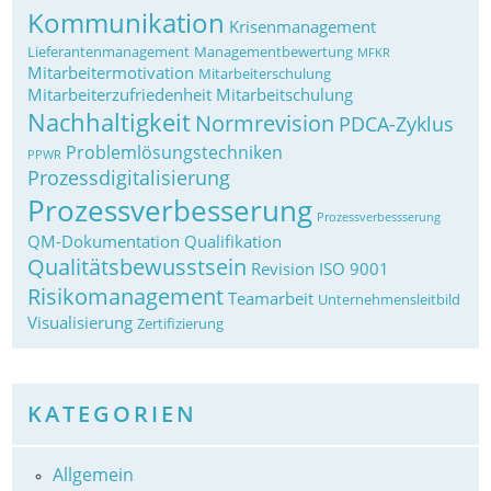
Kommunikation
Krisenmanagement
Lieferantenmanagement
Managementbewertung
MFKR
Mitarbeitermotivation
Mitarbeiterschulung
Mitarbeiterzufriedenheit
Mitarbeitschulung
Nachhaltigkeit
Normrevision
PDCA-Zyklus
Problemlösungstechniken
PPWR
Prozessdigitalisierung
Prozessverbesserung
Prozessverbessserung
QM-Dokumentation
Qualifikation
Qualitätsbewusstsein
Revision ISO 9001
Risikomanagement
Teamarbeit
Unternehmensleitbild
Visualisierung
Zertifizierung
KATEGORIEN
Allgemein